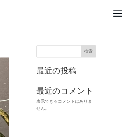
検索
最近の投稿
最近のコメント
表示できるコメントはありま
せん。