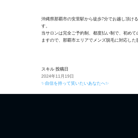
沖縄県那覇市の安里駅から徒歩7分でお越し頂ける me
す。
当サロンは完全ご予約制、都度払い制で、初めて
ますので、那覇市エリアでメンズ脱毛に対応した脱毛サ
スキル
投稿日
2024年11月19日
✨自信を持って笑いたいあなたへ✨