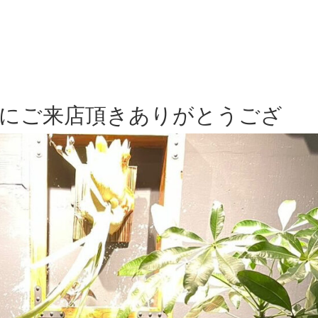
clubにご来店頂きありがとうござ